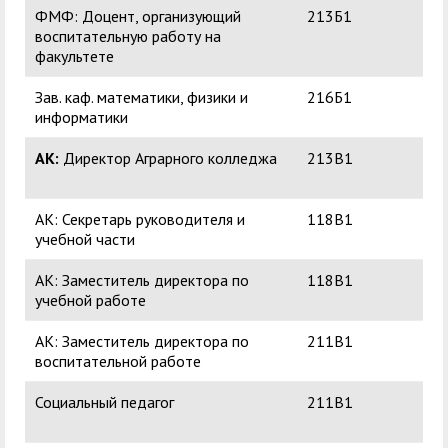
ФМФ: Доцент, организующий
213Б1
Бай
воспитательную работу на
Ам
факультете
Зав. каф. математики, физики и
216Б1
Бо
информатики
Ал
АК:
Директор Аграрного колледжа
213В1
Фе
Ва
АК: Секретарь руководителя и
118В1
Юр
учебной части
Ал
АК: Заместитель директора по
118В1
Поп
учебной работе
Але
АК: Заместитель директора по
211В1
Кор
воспитательной работе
Ни
Социальный педагог
211В1
Езд
Вл