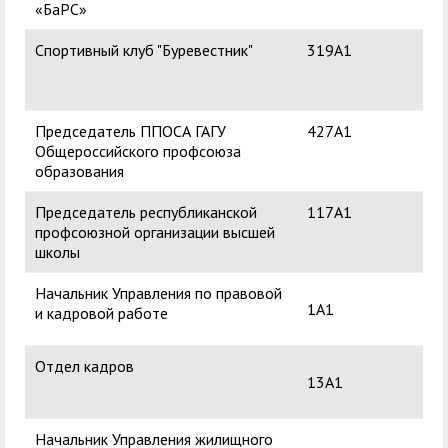
«БаРС»
Ви
Спортивный клуб "Буревестник"
319А1
Зах
Яко
Председатель ППОСА ГАГУ
427А1
Кас
Общероссийского профсоюза
Ак
образования
Председатель республиканской
117А1
Зах
профсоюзной организации высшей
Яко
школы
Начальник Управления по правовой
Ос
1А1
и кадровой работе
Евг
Отдел кадров
13А1
Начальник Управления жилищного
Кас