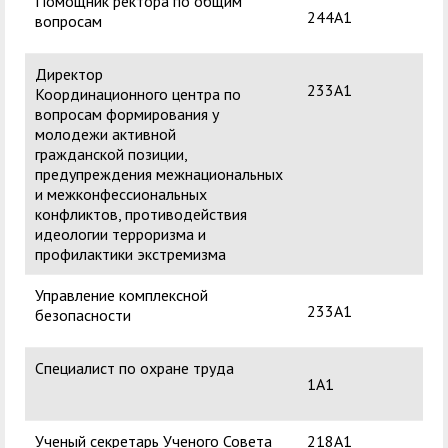
Помощник ректора по общим
Поп
служением»
академического
244А1
вопросам
Ни
отпуска обучающимся
Директор
Дв
233А1
Координационного центра по
Па
вопросам формирования у
молодежи активной
гражданской позиции,
предупреждения межнациональных
и межконфессиональных
конфликтов, противодействия
идеологии терроризма и
профилактики экстремизма
Управление комплексной
Ма
233А1
безопасности
Вл
Специалист по охране труда
Ос
1А1
Евг
Ученый секретарь Ученого Совета
218А1
Янк