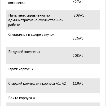
427А1
комплекса
Ак
Начальник управления по
208А1
По
административно-хозяйственной
Ал
работе
Специалист в сфере закупок
226А1
Ведущий энергетик
208А1
Гараж корпус В
Старший комендант корпуса А1, А2
119А1
Ме
Ни
Вахта корпуса А1