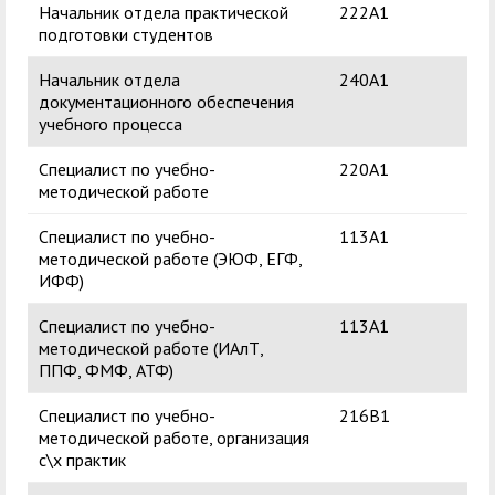
Начальник отдела практической
222А1
Гар
подготовки студентов
Ва
Начальник отдела
240А1
Кру
документационного обеспечения
Вас
учебного процесса
Специалист по учебно-
220А1
Сек
методической работе
Юр
Специалист по учебно-
113A1
Бук
методической работе (ЭЮФ, ЕГФ,
Ил
ИФФ)
Специалист по учебно-
113A1
То
методической работе (ИАлТ,
Ив
ППФ, ФМФ, АТФ)
Специалист по учебно-
216В1
Шет
методической работе, организация
Ал
с\х практик