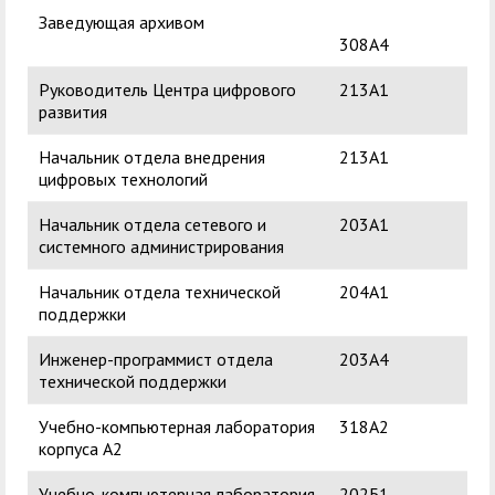
Заведующая архивом
Таб
308А4
Ан
Руководитель Центра цифрового
213А1
Са
развития
Вл
Начальник отдела внедрения
213А1
цифровых технологий
Начальник отдела сетевого и
203А1
системного администрирования
Начальник отдела технической
204А1
поддержки
Инженер-программист отдела
203А4
технической поддержки
Учебно-компьютерная лаборатория
318А2
корпуса А2
Учебно-компьютерная лаборатория
202Б1