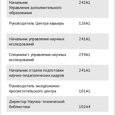
Начальник
242А1
До
Управления дополнительного
Вл
образования
Руководитель Центра карьеры
126А1
Пер
Ал
Начальник управления научных
241А1
Ник
исследований
Пе
Специалист управления научных
239А1
Са
исследований
Юр
Начальник отдела подготовки
241А1
Тул
научно-педагогических кадров
Ив
Руководитель экскурсионно-
Баб
просветительского центра
101А1
Ген
Директор Научно-технической
Ма
библиотеки
102А4
Ви