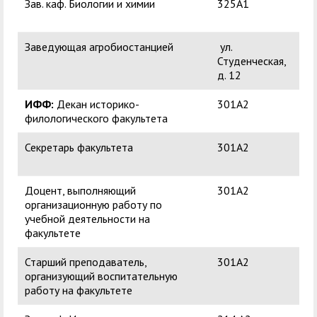
Зав. каф. Биологии и химии
325А1
Пол
Ни
Заведующая агробиостанцией
ул.
Ок
Студенческая,
Ам
д. 12
ИФФ:
Декан историко-
301А2
Бе
филологического факультета
Ал
Секретарь факультета
301А2
Кы
Аяс
Доцент, выполняющий
301А2
Анк
организационную работу по
Ва
учебной деятельности на
факультете
Старший преподаватель,
301А2
Во
организующий воспитательную
Вл
работу на факультете