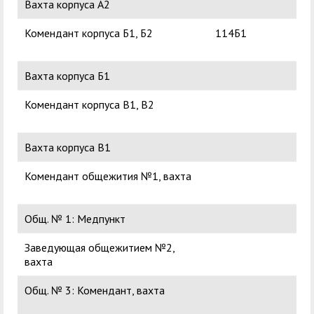
Вахта корпуса А2
Комендант корпуса Б1, Б2
114Б1
Су
Але
Вахта корпуса Б1
Комендант корпуса В1, В2
Кил
Ал
Вахта корпуса В1
Комендант общежития №1, вахта
Ма
Пе
Общ. № 1: Медпункт
Заведующая общежитием №2,
Ма
вахта
Пе
Общ. № 3: Комендант, вахта
Кил
Ал