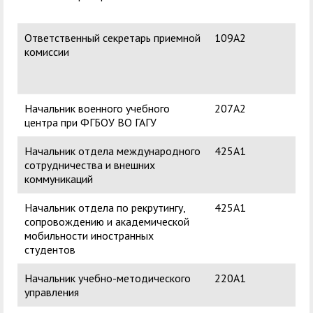
Ген
Ответственный секретарь приемной
109А2
Кру
комиссии
Ни
Начальник военного учебного
207А2
Урм
центра при ФГБОУ ВО ГАГУ
Ва
Начальник отдела международного
425А1
Ми
сотрудничества и внешних
Ви
коммуникаций
Начальник отдела по рекрутингу,
425А1
Сат
сопровождению и академической
Евг
мобильности иностранных
студентов
Начальник учебно-методического
220А1
Бад
управления
Ал