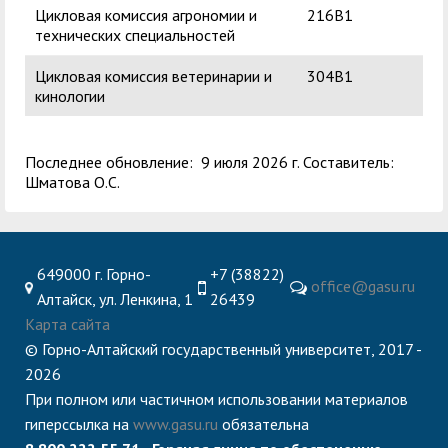
Цикловая комиссия агрономии и
216В1
Але
технических специальностей
Ген
Цикловая комиссия ветеринарии и
304В1
Ко
кинологии
Ва
Последнее обновление: 9 июля 2026 г. Составитель:
Шматова О.С.
649000 г. Горно-
+7 (38822)
office@gasu.ru
Алтайск, ул. Ленкина, 1
26439
Карта сайта
© Горно-Алтайский государственный университет, 2017 -
2026
При полном или частичном использовании материалов
гиперссылка на
www.gasu.ru
обязательна