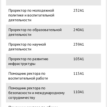
центр
педагогического
Ев
общественностью
образования
Проректор по молодежной
232А1
Гус
Международная
Управление по
политике и воспитательной
Вл
Центр тестирования
Центр развития
деятельности
деятельность
административно-
иностранных граждан
компетенций
хозяйственной работе
Проректор по образовательной
240А1
Кур
по русскому языку
государственных и
деятельности
Ка
Закупки
Профком студентов и
муниципальных
Проректор по научной
239А1
Су
аспирантов
служащих
деятельности
Ген
Республиканская
Центр русского языка
Лучшие студенты
Совет родителей
Проректор по развитию
103А1
Ач
профсоюзная
как иностранного
(законных
инфраструктуры
Ни
Сведения о доходах
организация высшей
представителей)
Помощник ректора по
115А1
Ку
Вопросы ректору
школы
несовершеннолетних
воспитательной работе
Ма
Структура
обучающихся ГАГУ
Помощник ректора по
110А1
безопасности и международному
Образовательный
Информация о
сотрудничеству
модуль «Обучение
предоставлении