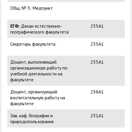
Общ. № 3: Медпункт
Со
Юр
ЕГФ
:
Декан естественно-
235А1
Кл
географического факультета
Ви
Секретарь факультета
235А1
Кур
Евг
Доцент, выполняющий
235А1
Лё
организационную работу по
Ни
учебной деятельности на
факультете
Доцент, организующий
236А1
Воз
воспитательную работу на
Пе
факультете
Зав. каф. Географии и
231А1
Ме
природопользования
Вл