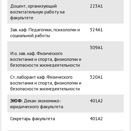
Доцент, организующий
223А1
Кер
воспитательную работу на
Ви
факультете
Зав. каф. Педагогики, психологии и
324А1
Куд
социальной работы
Юр
309А1
Тас
И.о. зав. каф. Физического
Ан
воспитания и спорта, физиологии и
безопасности жизнедеятельности
Ст. лаборант каф. Физического
320А1
Та
воспитания и спорта, физиологии и
Вас
безопасности жизнедеятельности
ЭЮФ:
Декан экономико-
401А2
Кут
юридического факультета
Ай
Секретарь факультета
401А2
Яж
Вас