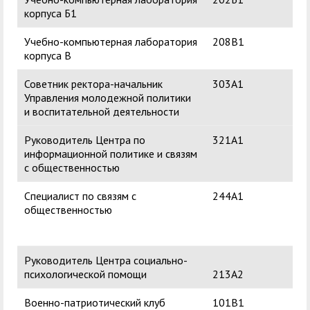
корпуса Б1
Учебно-компьютерная лаборатория
208В1
корпуса В
Советник ректора-начальник
303А1
Ко
Управления молодежной политики
Ан
и воспитательной деятельности
Руководитель Центра по
321А1
Воп
информационной политике и связям
Ни
с общественностью
Специалист по связям с
244А1
Поп
общественностью
Ни
Руководитель Центра социально-
Тас
психологической помощи
213А2
Ан
Военно-патриотический клуб
101В1
Кус