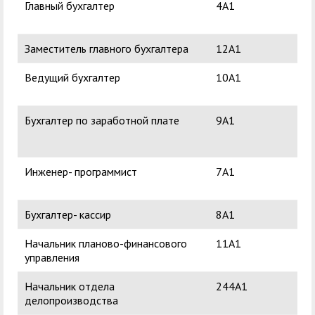
Главный бухгалтер
4А1
Атк
Сер
Заместитель главного бухгалтера
12А1
Ведущий бухгалтер
10А1
Ма
Ген
Бухгалтер по заработной плате
9А1
Шип
Юр
Инженер- программист
7А1
Сок
Вас
Бухгалтер- кассир
8А1
Начальник планово-финансового
11А1
Де
управления
Вл
Начальник отдела
244А1
Шм
делопроизводства
Се