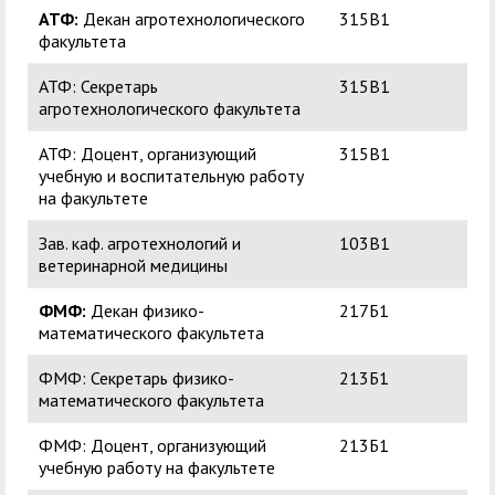
АТФ:
Декан агротехнологического
315В1
Поп
факультета
Ни
АТФ: Секретарь
315В1
Ли
агротехнологического факультета
Ни
АТФ: Доцент, организующий
315В1
Шт
учебную и воспитательную работу
Па
на факультете
Зав. каф. агротехнологий и
103В1
Ша
ветеринарной медицины
Вл
ФМФ:
Декан физико-
217Б1
Час
математического факультета
Сер
ФМФ: Секретарь физико-
213Б1
Та
математического факультета
Ви
ФМФ: Доцент, организующий
213Б1
Пуш
учебную работу на факультете
Але