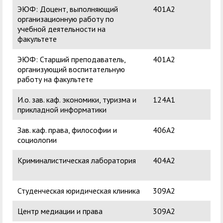
ЭЮФ: Доцент, выполняющий
401А2
Аль
организационную работу по
Ни
учебной деятельности на
факультете
ЭЮФ: Старший преподаватель,
401А2
Сен
организующий воспитательную
Вл
работу на факультете
И.о. зав. каф. экономики, туризма и
124А1
Газ
прикладной информатики
Ген
Зав. каф. права, философии и
406А2
Кр
социологии
Ген
Криминалистическая лаборатория
404А2
Ка
Ни
Студенческая юридическая клиника
309А2
Центр медиации и права
309А2