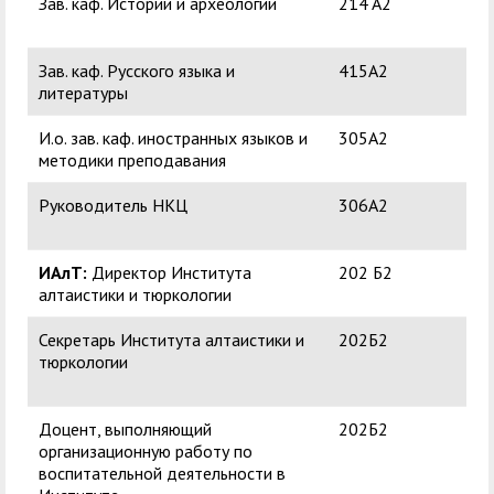
Зав. каф. Истории и археологии
214 A2
Эбе
Ви
Зав. каф. Русского языка и
415А2
Поп
литературы
Вл
И.о. зав. каф. иностранных языков и
305А2
Чер
методики преподавания
Ан
Руководитель НКЦ
306А2
Бол
Ни
ИАлТ:
Директор Института
202 Б2
Са
алтаистики и тюркологии
Бо
Секретарь Института алтаистики и
202Б2
Ме
тюркологии
Ал
Ген
Доцент, выполняющий
202Б2
Ер
организационную работу по
Ви
воспитательной деятельности в