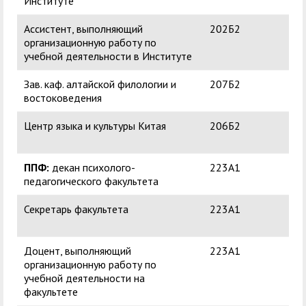
Институте
Ассистент, выполняющий
202Б2
Ке
организационную работу по
Ал
учебной деятельности в Институте
Зав. каф. алтайской филологии и
207Б2
Ки
востоковедения
Ви
Центр языка и культуры Китая
206Б2
Са
Бо
ППФ:
декан психолого-
223А1
Тас
педагогического факультета
Ан
Секретарь факультета
223А1
Аку
Ни
Доцент, выполняющий
223А1
За
организационную работу по
Ми
учебной деятельности на
факультете