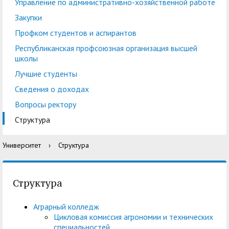
центр
педагогического
Управление по административно-хозяйственной работе
общественностью
образования
Закупки
Международная
Управление по
Профком студентов и аспирантов
Центр тестирования
Центр развития
деятельность
административно-
Республиканская профсоюзная организация высшей
иностранных граждан
компетенций
школы
хозяйственной работе
по русскому языку
государственных и
Лучшие студенты
Закупки
Профком студентов и
муниципальных
Сведения о доходах
аспирантов
служащих
Вопросы ректору
Республиканская
Центр русского языка
Лучшие студенты
Совет родителей
Структура
профсоюзная
как иностранного
(законных
Сведения о доходах
Университет
›
Структура
организация высшей
представителей)
Вопросы ректору
школы
несовершеннолетних
Структура
обучающихся ГАГУ
Структура
Образовательный
Информация о
Аграрный колледж
модуль «Обучение
предоставлении
Цикловая комиссия агрономии и технических
специальностей