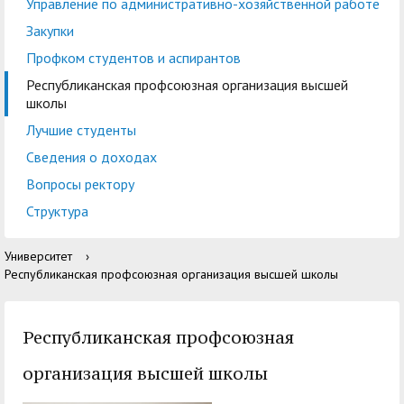
центр
педагогического
Управление по административно-хозяйственной работе
общественностью
образования
Закупки
Международная
Управление по
Профком студентов и аспирантов
Центр тестирования
Центр развития
деятельность
административно-
Республиканская профсоюзная организация высшей
иностранных граждан
компетенций
школы
хозяйственной работе
по русскому языку
государственных и
Лучшие студенты
Закупки
Профком студентов и
муниципальных
Сведения о доходах
аспирантов
служащих
Вопросы ректору
Республиканская
Центр русского языка
Лучшие студенты
Совет родителей
Структура
профсоюзная
как иностранного
(законных
Сведения о доходах
Университет
›
организация высшей
представителей)
Республиканская профсоюзная организация высшей школы
Вопросы ректору
школы
несовершеннолетних
Структура
обучающихся ГАГУ
Республиканская профсоюзная
Образовательный
Информация о
организация высшей школы
модуль «Обучение
предоставлении