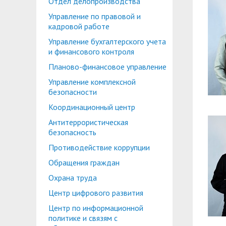
Отдел делопроизводства
Планово-финансовое управление
Центр карьеры
Управление по правовой и
Координационный центр
Консультационный центр поддержки студен
кадровой работе
Управление бухгалтерского учета
Противодействие коррупции
Учебно-тренинговый центр
и финансового контроля
Охрана труда
Центр тестирования иностранных граждан по
Планово-финансовое управление
Управление комплексной
Центр по информационной политике и связя
безопасности
Центр русского языка как иностранного
Управление по административно-хозяйствен
Координационный центр
Антитеррористическая
Профком студентов и аспирантов
безопасность
Образовательный модуль «Обучение служен
Лучшие студенты
Противодействие коррупции
Обращения граждан
Вопросы ректору
Охрана труда
Центр цифрового развития
Центр по информационной
политике и связям с