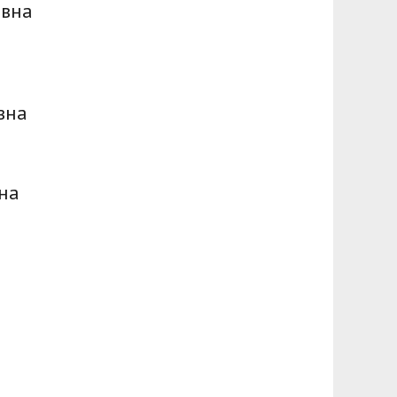
овна
вна
на