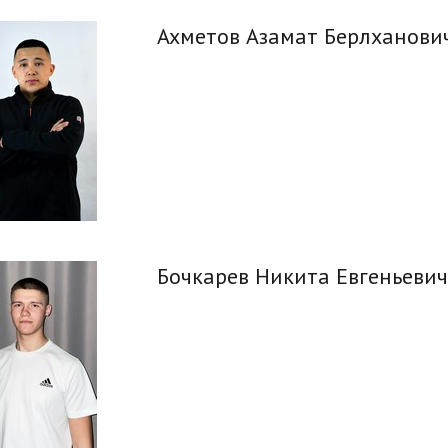
Ахметов Азамат Берлханови
Бочкарев Никита Евгеньеви