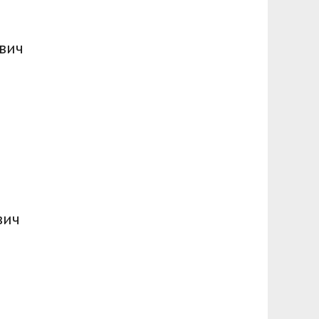
вич
вич