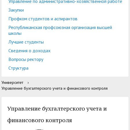
центр
педагогического
Управление по административно-хозяйственной работе
общественностью
образования
Закупки
Международная
Управление по
Профком студентов и аспирантов
Центр тестирования
Центр развития
деятельность
административно-
Республиканская профсоюзная организация высшей
иностранных граждан
компетенций
школы
хозяйственной работе
по русскому языку
государственных и
Лучшие студенты
Закупки
Профком студентов и
муниципальных
Сведения о доходах
аспирантов
служащих
Вопросы ректору
Республиканская
Центр русского языка
Лучшие студенты
Совет родителей
Структура
профсоюзная
как иностранного
(законных
Сведения о доходах
Университет
›
организация высшей
представителей)
Управление бухгалтерского учета и финансового контроля
Вопросы ректору
школы
несовершеннолетних
Структура
обучающихся ГАГУ
Управление бухгалтерского учета и
Образовательный
Информация о
финансового контроля
модуль «Обучение
предоставлении