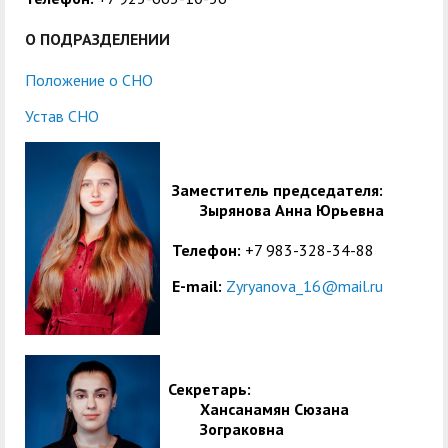
служением»
академического
отпуска обучающимся
О ПОДРАЗДЕЛЕНИИ
Положение о СНО
Устав СНО
Заместитель председателя:
Зырянова Анна Юрьевна
Телефон:
+7 983-328-34-88
E-mail:
Zyryanova_16@mail.ru
Секретарь:
Хансанамян Сюзана
Зограковна