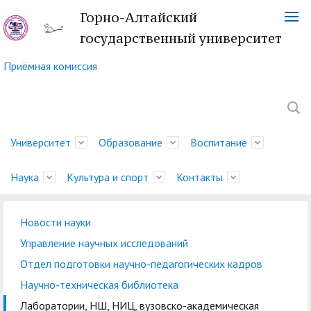
Горно-Алтайский
государственный университет
Приёмная комиссия
Университет
Образование
Воспитание
Наука
Культура и спорт
Контакты
Новости науки
Обращение ректора
Факультеты
Управление
Новости науки
Немецкий культурный
Телефонный справочник
История
Учебно-методическое
Центр социально-
Управление научных
Центр языка и культуры
Платежные реквизиты
Управление научных исследований
молодежной политики
центр
управление
психологической
исследований
Китая
Ученый совет
Символика ГАГУ
Администрация
Карта корпусов
Отдел подготовки научно-педагогических кадров
и воспитательной
помощи
Методический совет
Отдел подготовки
Туристский клуб
Образовательная
Научно-техническая
Спортивный клуб
Военный учебный центр
Карта сайта
Отдел
Научно-техническая библиотека
деятельности
ГАГУ
научно-педагогических
"Горизонт"
деятельность
Совет по
библиотека
"Буревестник"
при ГАГУ
делопроизводства
Лаборатории, НШ, НИЦ, вузовско-академическая