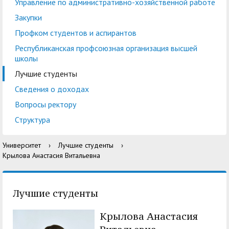
центр
педагогического
Управление по административно-хозяйственной работе
общественностью
образования
Закупки
Международная
Управление по
Профком студентов и аспирантов
Центр тестирования
Центр развития
деятельность
административно-
Республиканская профсоюзная организация высшей
иностранных граждан
компетенций
школы
хозяйственной работе
по русскому языку
государственных и
Лучшие студенты
Закупки
Профком студентов и
муниципальных
Сведения о доходах
аспирантов
служащих
Вопросы ректору
Республиканская
Центр русского языка
Лучшие студенты
Совет родителей
Структура
профсоюзная
как иностранного
(законных
Сведения о доходах
Университет
›
Лучшие студенты
›
организация высшей
представителей)
Крылова Анастасия Витальевна
Вопросы ректору
школы
несовершеннолетних
Структура
обучающихся ГАГУ
Лучшие студенты
Образовательный
Информация о
Крылова Анастасия
модуль «Обучение
предоставлении