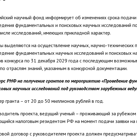
Управление комплексной бе
Методические и иные доку
тов
Антитеррористическая безо
Региональный центр финанс
ийский научный фонд информирует об изменениях срока подачи 
едения фундаментальных и поисковых научных исследований п
Обращения граждан
Центр развития педагогиче
числе исследований, имеющих прикладной характер.
 русскому языку
Центр цифрового развития
Центр развития компетенци
ты выделяются на осуществление научных, научно-технических
служащих
м с общественностью
Международная деятельно
едение фундаментальных научных исследований и поисковых н
ов конкурса по 31 декабря 2029 года с последующим возможны
Совет родителей (законных
ной работе
Закупки
 по отраслям знаний, указанным в конкурсной документации.
обучающихся ГАГУ
Республиканская профсоюзн
урс РНФ на получение грантов по мероприятию «Проведение фу
ием»
Информация о предоставле
ковых научных исследований под руководством зарубежных веду
Сведения о доходах
Структура
ер гранта – от 20 до 50 миллионов рублей в год.
водитель проекта, ведущий ученый – проживающий за рубежом и
ющийся налоговым резидентом РФ на момент подачи заявки на 
овой договор с руководителем проекта должен предусматривать