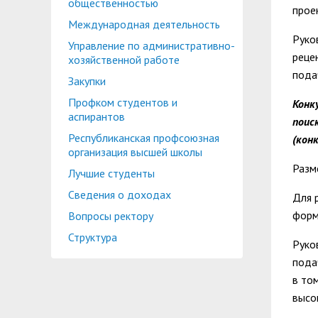
общественностью
прое
Международная деятельность
Руко
Управление по административно-
реце
хозяйственной работе
пода
Закупки
Профком студентов и
Конк
аспирантов
поис
Республиканская профсоюзная
(кон
организация высшей школы
Разм
Лучшие студенты
Сведения о доходах
Для 
форм
Вопросы ректору
Структура
Руко
пода
в то
высо