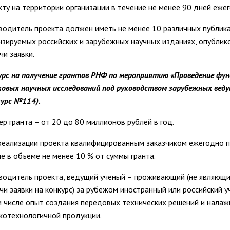
кту на территории организации в течение не менее 90 дней ежег
водитель проекта должен иметь не менее 10 различных публика
нзируемых российских и зарубежных научных изданиях, опублик
чи заявки.
урс на получение грантов РНФ по мероприятию «Проведение фу
ковых научных исследований под руководством зарубежных вед
курс №114).
ер гранта – от 20 до 80 миллионов рублей в год.
реализации проекта квалифицированным заказчиком ежегодно 
е в объеме не менее 10 % от суммы гранта.
водитель проекта, ведущий ученый – проживающий (не являющ
чи заявки на конкурс) за рубежом иностранный или российский 
м числе опыт создания передовых технических решений и налаж
котехнологичной продукции.