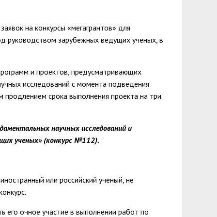
зопасности
менты
пасность
овой грамотности
заявок на конкурсы «мегагрантов» для
од руководством зарубежных ведущих ученых, в
ского образования
й государственных и муниципальных
 программ и проектов, предусматривающих
сть
аучных исследований с момента подведения
м продлением срока выполнения проекта на три
 представителей) несовершеннолетних
ая организация высшей школы
ндаментальных научных исследований и
нии академического отпуска обучающимся
щих ученых» (конкурс №112).
ностранный или российский ученый, не
конкурс.
 его очное участие в выполнении работ по