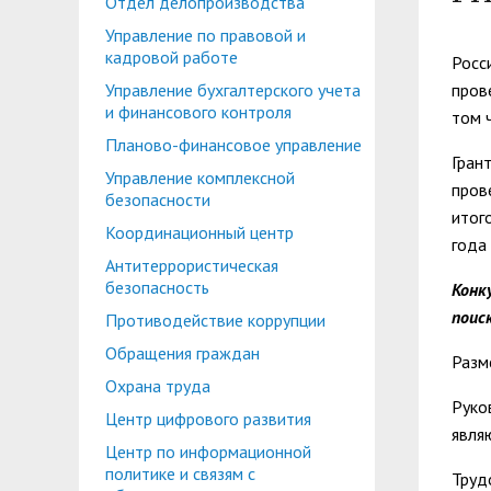
Отдел делопроизводства
Планово-финансовое управление
Центр карьеры
Управление по правовой и
Координационный центр
Консультационный центр поддержки студен
кадровой работе
Росс
Управление бухгалтерского учета
пров
Противодействие коррупции
Учебно-тренинговый центр
и финансового контроля
том 
Охрана труда
Центр тестирования иностранных граждан по
Планово-финансовое управление
Гран
Управление комплексной
Центр по информационной политике и связя
пров
безопасности
итог
Центр русского языка как иностранного
Управление по административно-хозяйствен
Координационный центр
года
Антитеррористическая
Профком студентов и аспирантов
безопасность
Конк
Образовательный модуль «Обучение служен
поис
Лучшие студенты
Противодействие коррупции
Обращения граждан
Вопросы ректору
Разм
Охрана труда
Руко
Центр цифрового развития
явля
Центр по информационной
политике и связям с
Труд