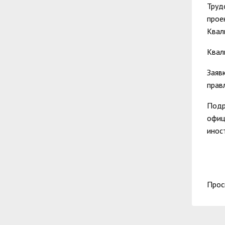
Труд
прое
Квал
Квал
Заяв
прав
Подр
офиц
инос
Прос