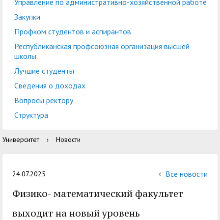
центр
педагогического
Управление по административно-хозяйственной работе
общественностью
образования
Закупки
Международная
Управление по
Профком студентов и аспирантов
Центр тестирования
Центр развития
деятельность
административно-
Республиканская профсоюзная организация высшей
иностранных граждан
компетенций
школы
хозяйственной работе
по русскому языку
государственных и
Лучшие студенты
Закупки
Профком студентов и
муниципальных
Сведения о доходах
аспирантов
служащих
Вопросы ректору
Республиканская
Центр русского языка
Лучшие студенты
Совет родителей
Структура
профсоюзная
как иностранного
(законных
Сведения о доходах
Университет
›
Новости
организация высшей
представителей)
Вопросы ректору
школы
несовершеннолетних
Структура
обучающихся ГАГУ
Все новости
24.07.2025
Образовательный
Физико- математический факультет
Информация о
модуль «Обучение
предоставлении
выходит на новый уровень