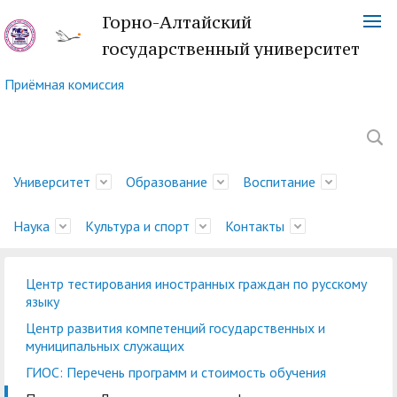
Горно-Алтайский
государственный университет
Приёмная комиссия
Университет
Образование
Воспитание
Наука
Культура и спорт
Контакты
Центр тестирования иностранных граждан по русскому
Обращение ректора
Факультеты
Управление
Новости науки
Немецкий культурный
Телефонный справочник
История
Учебно-методическое
Центр социально-
Управление научных
Центр языка и культуры
Платежные реквизиты
языку
молодежной политики
центр
управление
психологической
исследований
Китая
Ученый совет
Символика ГАГУ
Администрация
Карта корпусов
Центр развития компетенций государственных и
и воспитательной
помощи
муниципальных служащих
Методический совет
Отдел подготовки
Туристский клуб
Образовательная
Научно-техническая
Спортивный клуб
Военный учебный центр
Карта сайта
Отдел
деятельности
ГИОС: Перечень программ и стоимость обучения
ГАГУ
научно-педагогических
"Горизонт"
деятельность
Совет по
библиотека
"Буревестник"
при ГАГУ
делопроизводства