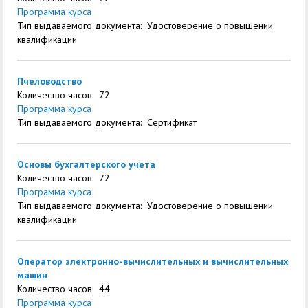
центр
педагогического
Программа курса
общественностью
образования
Тип выдаваемого документа: Удостоверение о повышении
квалификации
Международная
Управление по
Центр тестирования
Центр развития
деятельность
административно-
иностранных граждан
компетенций
Пчеловодство
хозяйственной работе
по русскому языку
государственных и
Количество часов: 72
Программа курса
Закупки
Профком студентов и
муниципальных
Тип выдаваемого документа: Сертификат
аспирантов
служащих
Республиканская
Центр русского языка
Лучшие студенты
Совет родителей
Основы бухгалтерского учета
Количество часов: 72
профсоюзная
как иностранного
(законных
Сведения о доходах
Программа курса
организация высшей
представителей)
Тип выдаваемого документа: Удостоверение о повышении
Вопросы ректору
квалификации
школы
несовершеннолетних
Структура
обучающихся ГАГУ
Оператор электронно-вычислительных и вычислительных
Образовательный
Информация о
машин
Количество часов: 44
модуль «Обучение
предоставлении
Программа курса